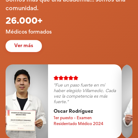
Somos más que una academia... somos una
comunidad.
26.000+
Médicos formados
Ver más
"Me gustó mucho la
metodología desarrollada por
los especialistas, me enseñaron
muchas cosas que no solo
fueron para mi examen
ENAM."
Yosvin Marlo
1.er puesto - Examen ENAM
2024