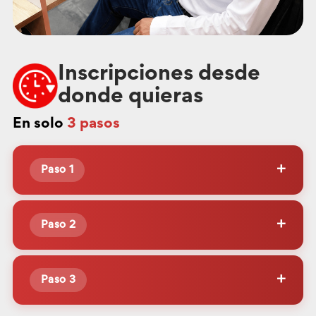
Inscripciones desde
donde quieras
En solo
3 pasos
Paso 1
Elige tu curso, realiza el pago mediante Yape, Plin,
Paso 2
Culqi, vía depósito en agente, ventanilla o
transferencia bancaria.
Completa el formulario con los datos necesarios para
Paso 3
tu inscripción.