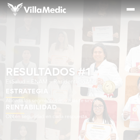
RESULTADOS #1
EsSalud – ENAM – Residentado Médico
ESTRATEGIA
Aborda los segmentos que más te sirvan.
RENTABILIDAD
Obtén seguridad en cada respuesta.